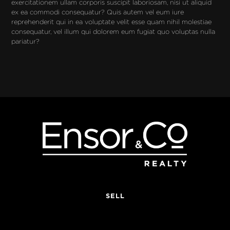
exercitationem ullam corporis suscipit laboriosam, nisi ut aliquid 
ex ea commodi consequatur? Quis autem vel eum iure 
reprehenderit qui in ea voluptate velit esse quam nihil molestiae 
consequatur, vel illum qui dolorem eum fugiat quo voluptas nulla 
pariatur?
SELL